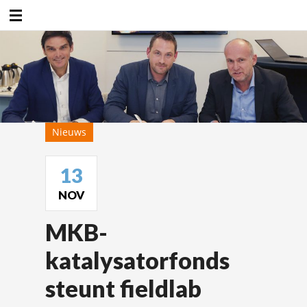
Duurzaamheidsfabriek
Nieuws
13
NOV
MKB-
katalysatorfonds
steunt fieldlab