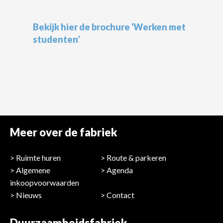
Bekijk hier de brochure ‘Werken met
studenten’
Meer over de fabriek
Ruimte huren
Route & parkeren
Algemene
Agenda
inkoopvoorwaarden
Nieuws
Contact
Duurzaamheidsfabriek