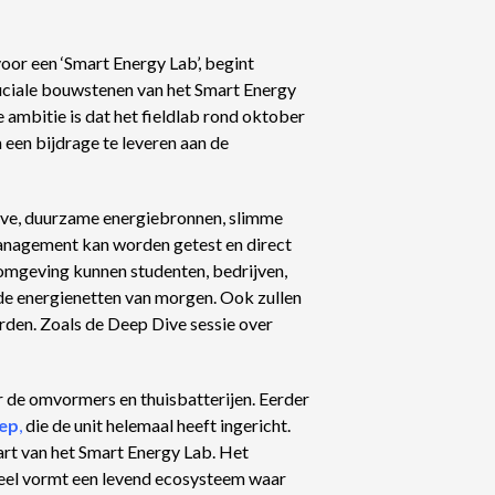
oor een ‘Smart Energy Lab’, begint
cruciale bouwstenen van het Smart Energy
ambitie is dat het fieldlab rond oktober
een bijdrage te leveren aan de
ieve, duurzame energiebronnen, slimme
anagement kan worden getest en direct
 omgeving kunnen studenten, bedrijven,
e energienetten van morgen. Ook zullen
rden. Zoals de
Deep Dive sessie over
r de omvormers en thuisbatterijen. Eerder
ep
,
die de unit helemaal heeft ingericht.
art van het Smart Energy Lab. Het
eheel vormt een levend ecosysteem waar