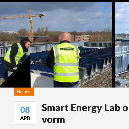
Nieuws
Smart Energy Lab op
08
vorm
APR