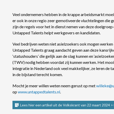
Veel ondernemers hebben in de krappe arbeidsmarkt moeite h
er ook in onze regio zeer gemotiveerde vluchtelingen die gra
zijn de regels voor het in dienst nemen van deze doelgroe
Untapped Talents helpt werkgevers en kandidaten.
Veel bedrijven weten niet asielzoekers ook mogen werken e
Untapped Talents graag aandacht geven aan deze kansrijke
‘statushouders’ die gelijk aan de slag kunnen en ‘asielzoek
(TWV) nodig hebben voordat zij kunnen werken. Het mooie i
integratie in Nederland ook veel makkelijker, ze leren de taa
in de bijstand terecht komen.
Mocht je meer willen weten neem gerust op met
willeke@u
op
www.untappedtalents.nl
.
Lees hier een artikel uit de Volkskrant van 22 maart 2024 >