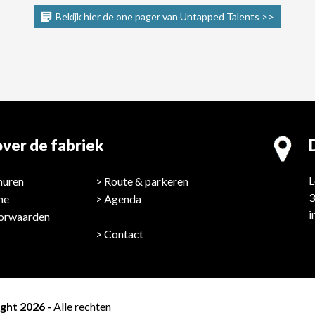
Bekijk hier de one pager van Untapped Talents >>
ver de fabriek
L
huren
Route & parkeren
3
ne
Agenda
i
orwaarden
Contact
ght 2026 -
Alle rechten