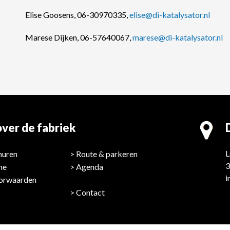
Elise Goosens, 06-30970335,
elise@di-katalysator.nl
Marese Dijken, 06-57640067,
marese@di-katalysator.nl
ver de fabriek
L
huren
Route & parkeren
3
ne
Agenda
i
orwaarden
Contact