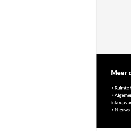
Meer o
Ruimte 
Algeme
inkoopvo
Nieuws