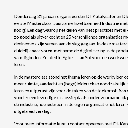
Donderdag 31 januari organiseerden DI-Katalysator en DI
eerste Masterclass Duurzame Inzetbaarheid Industrie met a
nodig’. Een dag waarop het delen van best practices met el
zo goed als uitverkocht en 25 verschillende organisaties me
deelnemers zijn samen aan de slag gegaan. In deze masterc
duidelijk naar voren, met name de digitalisering in de prod
vaardigheden. Zo pleitte Egbert-Jan Sol voor een werkweek
leren.
In de masterclass stond het thema leren op de werkvloer ce
meer ruimte, aandacht en (bege)leiderschap noodzakelijk i
leren en uitgerust zijn voor de taken van de toekomst. Aan
vond er een levendige discussie plaats onder voornamelij
de industrie, hoe iedereen in de eigen organisatie het leren
uitgebreid verslag.
Voor meer informatie kunt u contact opnemen met DI-Kata