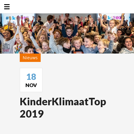
Duurzaamheidsfabriek
Nieuws
18
NOV
KinderKlimaatTop
2019