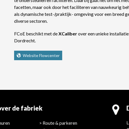
te ondersteunen en faciliteren. Daarbij gaat het om het met
facetten, maar ook door het faciliteren van nauwkeurig be
als dynamische test-/praktijk- omgeving voor een breed ge
diverse sectoren.
FCoE beschikt met de
X
Caliber
over een unieke installati
Dordrecht.
Website Flowcenter
ver de fabriek
L
huren
Route & parkeren