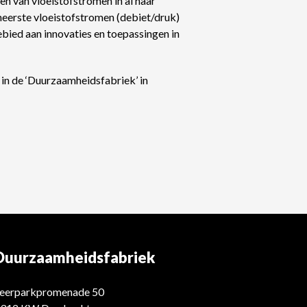
en van vloeistofstromen in al haar
heerste vloeistofstromen (debiet/druk)
bied aan innovaties en toepassingen in
e in de ‘Duurzaamheidsfabriek’ in
Duurzaamheidsfabriek
eerparkpromenade 50