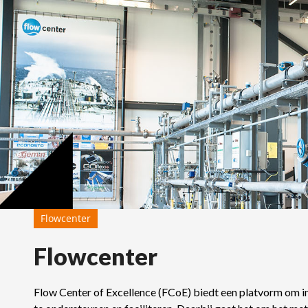
Flowcenter
Flowcenter
Flow Center of Excellence (FCoE) biedt een platvorm om in