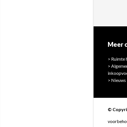
Meer o
Ruimte 
Algeme
inkoopvo
Nieuws
© Copyri
voorbeho