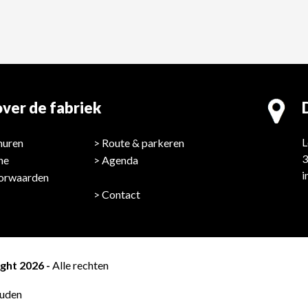
ver de fabriek
L
huren
Route & parkeren
3
ne
Agenda
i
orwaarden
Contact
ght 2026 -
Alle rechten
uden