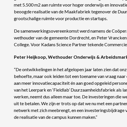
met 5.500 m2 aan ruimte voor hoger onderwijs en innovatie
beoogde realisatie van de Maakfabriek tegenover de Duu
grootschalige ruimte voor productie en startups.
De samenwerkingsovereenkomst werd namens de Coöperat
wethouder van de gemeente Dordrecht, en Peter Vrancken, 
College. Voor Kadans Science Partner tekende Commercieel
Peter Heijkoop, Wethouder Onderwijs & Arbeidsmar
“De ontwikkelingen in het afgelopen jaar laten zien dat onz
behoefte, maar ook leiden tot een toename van vraag naar o
aan meer innovatiecapaciteit én aan goed opgeleid persone
van het Leerpark en ‘Fieldlab’ Duurzaamheidsfabriek als la
werken, neemt dus alleen maar toe. De investeringen die w
uit te betalen. We zijn er trots op dat we nu met een partner
netwerk met zich meebrengt, en een investeringsbijdrage v
de realisatie van de campus kunnen maken.”