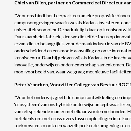
Chiel van Dijen, partner en Commercieel Directeur va
“Voor ons biedt het Leerpark een unieke propositie binnen 
campusomgevingen waarin we als Kadans investeren, conce
universiteitscomplex. De nadruk ligt daar op kennisontwikk
Duurzaamheidsfabriek, zien we diezelfde focus op innovat
ervan, die zo belangrijk is voor de maakindustrie van de B
onderscheidend en een mooie aanvulling op onze internatio
kenniscentra. Daarbij geloven wij als Kadans in de kracht
innovatie, onderwijs en ondernemerschap samenkomen. De 
mooi voorbeeld van, waar we graag met nieuwe faciliteiten 
Peter Vrancken, Voorzitter College van Bestuur ROC D
“Voor het onderwijs geeft de campusontwikkeling een impu
‘ecosysteem’ van ons hybride onderwijsconcept waar leren
vanzelfsprekende manier met elkaar worden verbonden. H
betekenis om met cross overs tussen opleidingen in te kun
toekomst en zo ook een vanzelfsprekende omgeving te creë