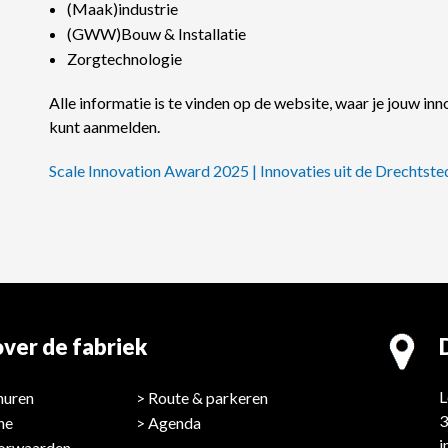
(Maak)industrie
(GWW)Bouw & Installatie
Zorgtechnologie
Alle informatie is te vinden op de website, waar je jouw 
kunt aanmelden.
Scale Innovation Award 2025 | Innovaties uit de Drechtst
ver de fabriek
L
huren
Route & parkeren
3
ne
Agenda
i
orwaarden