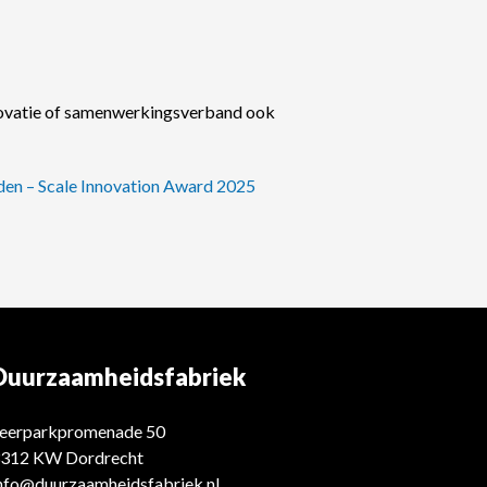
innovatie of samenwerkingsverband ook
eden – Scale Innovation Award 2025
Duurzaamheidsfabriek
eerparkpromenade 50
312 KW Dordrecht
nfo@duurzaamheidsfabriek.nl