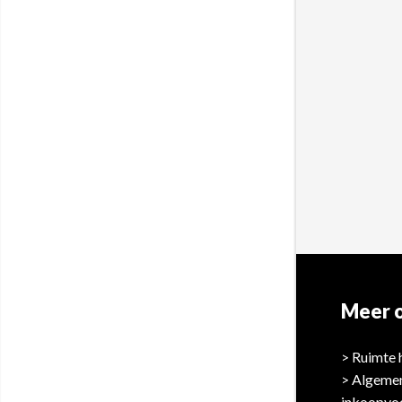
Meer o
Ruimte 
Algeme
inkoopvo