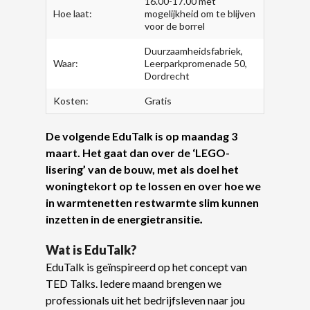
16.00-17.00 met
Hoe laat:
mogelijkheid om te blijven
voor de borrel
Duurzaamheidsfabriek,
Waar:
Leerparkpromenade 50,
Dordrecht
Kosten:
Gratis
De volgende EduTalk is op maandag 3
maart. Het gaat dan over de ‘LEGO-
lisering’ van de bouw, met als doel het
woningtekort op te lossen en over hoe we
in warmtenetten restwarmte slim kunnen
inzetten in de energietransitie
.
Wat is EduTalk?
EduTalk is geïnspireerd op het concept van
TED Talks. Iedere maand brengen we
professionals uit het bedrijfsleven naar jou